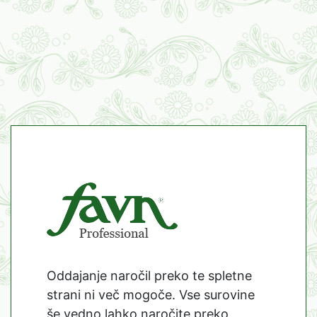
Oddajanje naročil preko te spletne
strani ni več mogoče. Vse surovine
še vedno lahko naročite preko